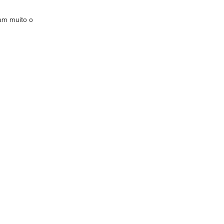
ram muito o
(24) 3302-2217
Rua Prefeito Yedo Fiuza, 650,
Independência – Petrópolis
Rio de Janeiro, Brasil