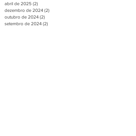
abril de 2025
(2)
2 posts
dezembro de 2024
(2)
2 posts
outubro de 2024
(2)
2 posts
setembro de 2024
(2)
2 posts
(24) 3302-2217
Rua Prefeito Yedo Fiuza, 650,
Independência – Petrópolis
Rio de Janeiro, Brasil