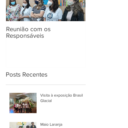
Reunião com os
Entrega de Kit
Responsáveis
Posts Recentes
Visita à exposição Brasil
Glacial
Maio Laranja