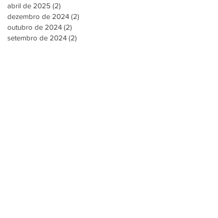
abril de 2025
(2)
2 posts
dezembro de 2024
(2)
2 posts
outubro de 2024
(2)
2 posts
setembro de 2024
(2)
2 posts
(24) 3302-2217
Rua Prefeito Yedo Fiuza, 650,
Independência – Petrópolis
Rio de Janeiro, Brasil
sparência
Colabor
Contat
e
o